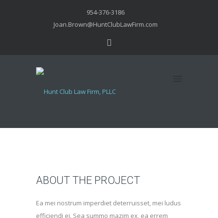
954-376-3186
Joan.Brown@HuntClubLawFirm.com
ABOUT THE PROJECT
Ea mei nostrum imperdiet deterruisset, mei ludus
efficiendi ei. Sea summo mazim ex, ea errem